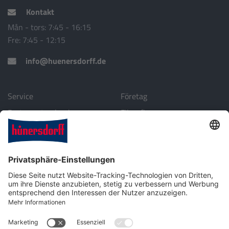
Kontakt
Mån - tors: 7:45 - 16:15
Fre: 7:45 - 12:15
info@huenersdorff.de
Service
Företag
Partner utomlands
Filosofi
Nedladdning
Miljö
Företagsprofil
Kontakt
Plastteknik för industri, fordonstillbehör och