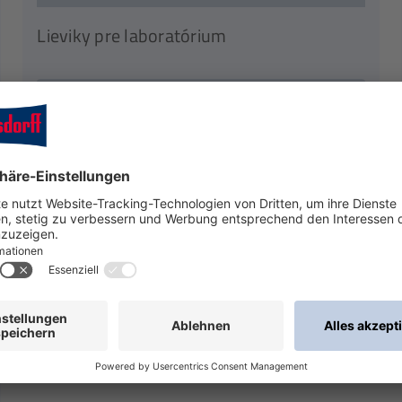
Lieviky pre laboratórium
K produktu