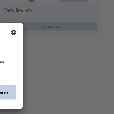
Sady lievikov
K produktu