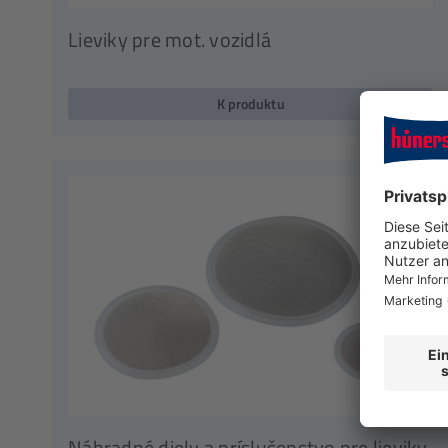
Lieviky pre mot. vozidlá
K produktu
Náhradné diely a príslušenstvo pre lieviky