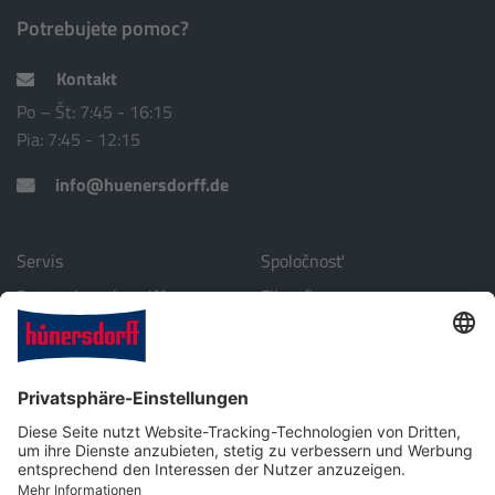
Potrebujete pomoc?
Kontakt
Po – Št: 7:45 - 16:15
Pia: 7:45 - 12:15
info@huenersdorff.de
Servis
Spoločnosť
Partneri v zahraničí
Filozofia
Stiahnuť
Životné prostredie
Profil spoločnosti
Kontakt