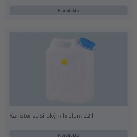
K produktu
Kanister so širokým hrdlom 22 l
K produktu