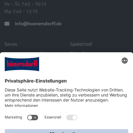
Po – Št: 7:45 - 16:15
Pia: 7:45 - 12:15
info@huenersdorff.de
Servis
Spoločnosť
Partneri v zahraničí
Filozofia
Stiahnuť
Životné prostredie
Profil spoločnosti
Kontakt
Plastová technika pre priemysel, automobilové a laboratórne
príslušenstvo