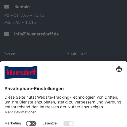
Kontakt
Po – Št: 7:45 - 16:15
Pia: 7:45 - 12:15
info@huenersdorff.de
Servis
Spoločnosť
Partneri v zahraničí
Filozofia
Stiahnuť
Životné prostredie
Profil spoločnosti
Kontakt
Plastová technika pre priemysel, automobilové a laboratórne