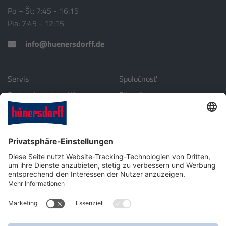
Po – Št: 7:45 - 16:15
Pia: 7:45 - 12:15
info@huenersdorff.de
Servis
Spoločnosť
Partneri v zahraničí
Filozofia
Stiahnuť
Životné prostredie
Profil spoločnosti
Kontakt
Plastová technika pre priemysel, automobilové a laboratórne
príslušenstvo