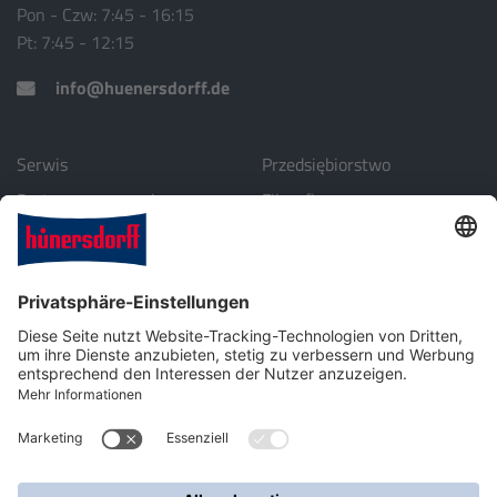
Pon - Czw: 7:45 - 16:15
Pt: 7:45 - 12:15
info@huenersdorff.de
Serwis
Przedsiębiorstwo
Partnerzy za granicą
Filozofia
Download
Środowisko
Profil przedsiębiorstwa
Kontakt
Technika tworzyw sztucznych dla przemysłu, akcesoriów
samochodowych i laboratoryjnych