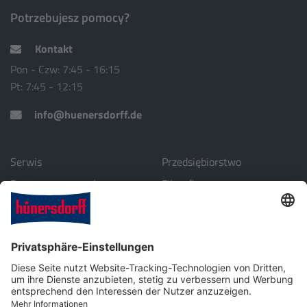
Potrzebujesz pomocy?
Kontakt
Pon - Czw: 7:45 - 16:15
Pt: 7:45 - 12:15
info@huenersdorff.de
Serwis
Przedsiębiorstwo
Partnerzy za granicą
Filozofia
Download
Środowisko
Profil przedsiębiorstwa
Kontakt