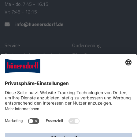
Ma - do: 7:45 - 16:15
Vr: 7:45 - 12:15
info@huenersdorff.de
Service
Onderneming
Partners in het buitenland
Filosofie
Download
Milieu
Ondernemingsprofiel
Contact
Kunststoftechniek voor de industrie en voor toebehoren voor
auto's en laboratoria