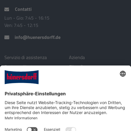
Contatti
Lun - Gio: 7:45 - 16:15
Ven: 7:45 - 12:15
info@huenersdorff.de
Servizio di assistenza
Azienda
Partner all'estero
Filosofia
Download
Ambiente
Profilo aziendale
Contatti