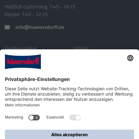
Hétfőtől csütörtökig: 7:45 - 16:15
Péntek: 7:45 - 12:15
info@huenersdorff.de
Ügyfélszolgálat
Vállalat
Külföldi partnerek
Filozófia
Letöltés
Környezet
Vállalati profil
Kapcsolat
Ipari műanyag-technológia, autóalkatrész és laborkellékek